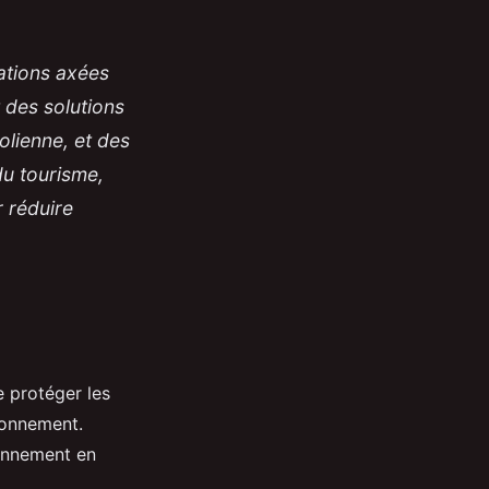
ations axées
 des solutions
olienne, et des
du tourisme,
r réduire
 protéger les
ronnement.
ionnement en