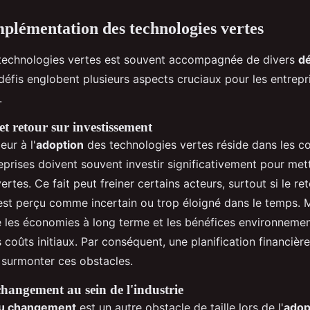
implémentation des technologies vertes
technologies vertes est souvent accompagnée de divers
dé
défis englobent plusieurs aspects cruciaux pour les entrepri
.
et retour sur investissement
ur à l'
adoption
des technologies vertes réside dans les co
eprises doivent souvent investir significativement pour met
ertes. Ce fait peut freiner certains acteurs, surtout si le re
est perçu comme incertain ou trop éloigné dans le temps. Ma
e les économies à long terme et les bénéfices environneme
oûts initiaux. Par conséquent, une planification financière
r surmonter ces obstacles.
changement au sein de l'industrie
au changement
est un autre obstacle de taille lors de l'
adop