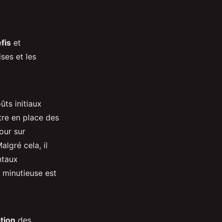
fis
et
ses et les
ûts initiaux
tre en place des
tour sur
lgré cela, il
ntaux
 minutieuse est
tion
des