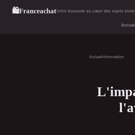
Franceachat
🛍
Votre boussole au cœur des sujets essen
Accuei
Accueil
›
Innovation
L'impa
l'