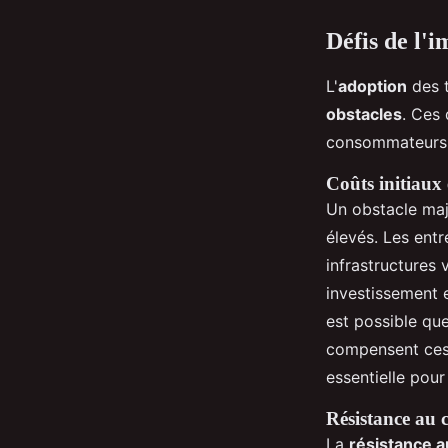
Défis de l'
L'
adoption
des 
obstacles
. Ces 
consommateurs
Coûts initiaux 
Un obstacle maje
élevés. Les entr
infrastructures v
investissement 
est possible qu
compensent ces c
essentielle pou
Résistance au 
La
résistance 