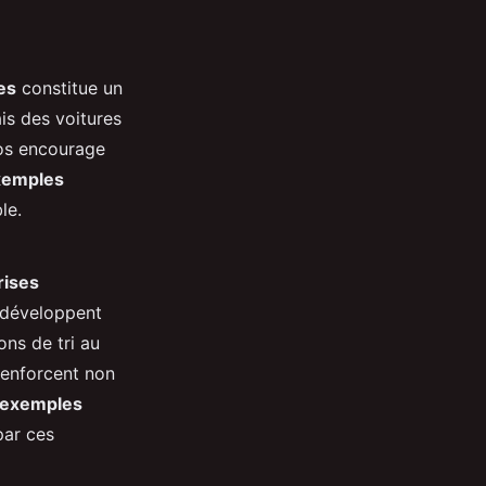
es
constitue un
is des voitures
los encourage
xemples
le.
rises
 développent
ons de tri au
 renforcent non
exemples
par ces