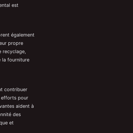
ntal est
orent également
leur propre
 recyclage,
 la fourniture
nt contribuer
 efforts pour
vantes aident à
ennité des
que et