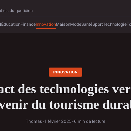
tiels du quotidien
l
Éducation
Finance
Innovation
Maison
Mode
Santé
Sport
Technologie
T
INNOVATION
ct des technologies ver
avenir du tourisme dura
Thomas
•
1 février 2025
•
6 min de lecture