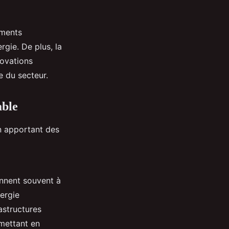
iments
rgie. De plus, la
novations
e du secteur.
able
 apportant des
ennent souvent à
ergie
rastructures
 mettant en