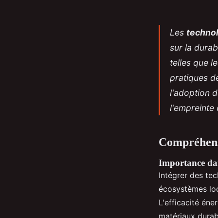
Les
technol
sur la dura
telles que l
pratiques d
l'adoption d
l'empreinte
Compréhensi
Importance dan
Intégrer des te
écosystèmes loca
L'efficacité éne
matériaux durab