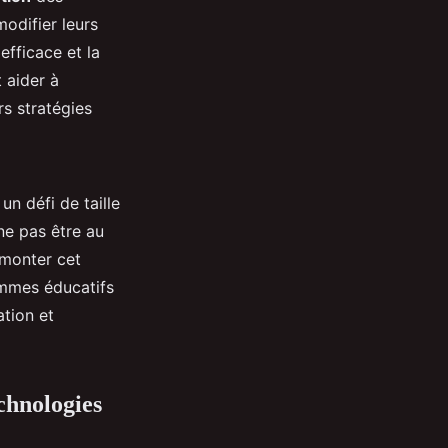
modifier leurs
fficace et la
 aider à
rs stratégies
n défi de taille
ne pas être au
rmonter cet
ammes éducatifs
ation et
echnologies