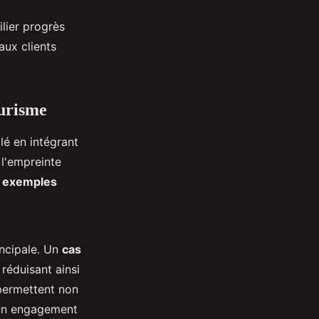
lier progrès
aux clients
ourisme
lé en intégrant
 l'empreinte
s
exemples
incipale. Un
cas
 réduisant ainsi
 permettent non
 un engagement