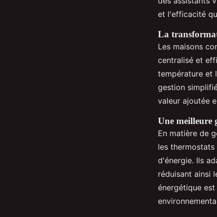
des assistants v
et l'efficacité q
La transformat
Les maisons conn
centralisé et ef
température et l
gestion simplif
valeur ajoutée 
Une meilleure g
En matière de ge
les thermostats
d'énergie. Ils a
réduisant ainsi 
énergétique est
environnemental