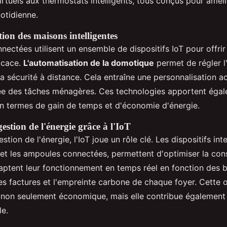
irtuels aux thermostats intelligents, tous conçus pour améli
uotidienne.
ion des maisons intelligentes
ectées utilisent un ensemble de dispositifs IoT pour offrir
ficace.
L'automatisation de la domotique
permet de régler l'
a sécurité à distance. Cela entraîne une personnalisation a
iée des tâches ménagères. Ces technologies apportent éga
en termes de gain de temps et d'économie d'énergie.
estion de l'énergie grâce à l'IoT
stion de l'énergie, l'IoT joue un rôle clé. Les dispositifs in
 et les ampoules connectées, permettent d'optimiser la c
daptent leur fonctionnement en temps réel en fonction des b
les factures et l'empreinte carbone de chaque foyer. Cette 
 non seulement économique, mais elle contribue également à
e.