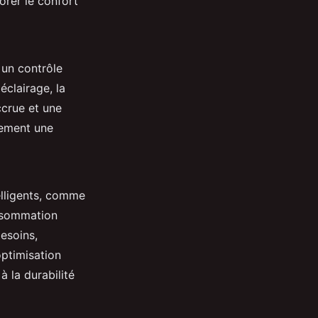
orer le confort
 un contrôle
éclairage, la
ccrue et une
lement une
telligents, comme
onsommation
esoins,
optimisation
 la durabilité