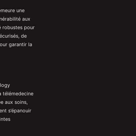
meure une
nérabilité aux
é robustes pour
sécurisés, de
ur garantir la
ology
la télémedecine
e aux soins,
ent s’épanouir
intes