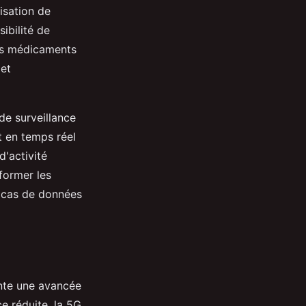
isation de
ibilité de
des médicaments
 et
de surveillance
t en temps réel
'activité
former les
en cas de données
ente une avancée
e réduite, la 5G