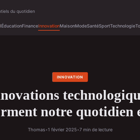
tiels du quotidien
l
Éducation
Finance
Innovation
Maison
Mode
Santé
Sport
Technologie
T
INNOVATION
nnovations technologiqu
orment notre quotidien 
Thomas
•
1 février 2025
•
7 min de lecture