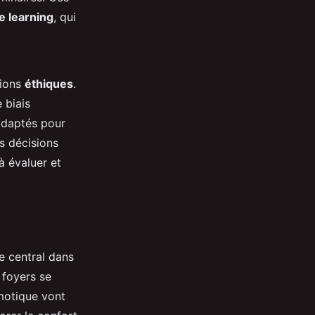
e learning
, qui
tions
éthiques
.
 biais
 adaptés pour
es décisions
à évaluer et
le central dans
 foyers se
omotique vont