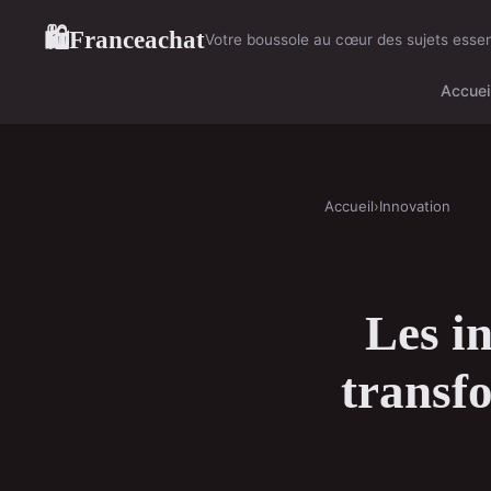
Franceachat
🛍
Votre boussole au cœur des sujets essen
Accuei
Accueil
›
Innovation
Les i
transf