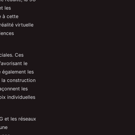
t les
e à cette
éalité virtuelle
iences
ciales. Ces
avorisant le
e également les
 la construction
façonnent les
oix individuelles
G et les réseaux
 une