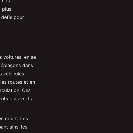
s nos
t plus
 défis pour
s voitures, en se
 déplaçons dans
s véhicules
les routes et en
irculation. Ces
nts plus verts.
en cours. Les
ant ainsi les