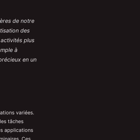
ères de notre
atisation des
activités plus
emple à
 précieux en un
ations variées.
 les tâches
s applications
minaires. Ces