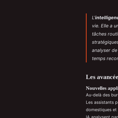
L'
intelligenc
vie. Elle a 
tâches rout
stratégique
analyser de
temps recor
Les avancées
Nouvelles appl
Au-delà des bure
Les assistants p
domestiques et a
IA analysent pa