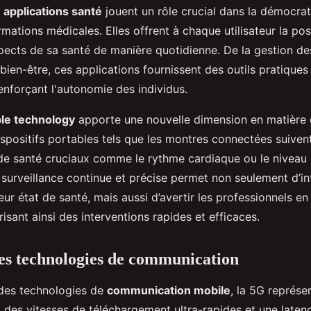
s
applications santé
jouent un rôle crucial dans la démocrat
rmations médicales. Elles offrent à chaque utilisateur la poss
spects de sa santé de manière quotidienne. De la gestion 
bien-être, ces applications fournissent des outils pratiques
enforçant l'autonomie des individus.
le technology
apporte une nouvelle dimension en matière 
ispositifs portables tels que les montres connectées suiven
de santé cruciaux comme le rythme cardiaque ou le niveau d
 surveillance continue et précise permet non seulement d’in
 leur état de santé, mais aussi d’avertir les professionnels 
isant ainsi des interventions rapides et efficaces.
es technologies de communication
des technologies de
communication mobile
, la 5G représ
 des vitesses de téléchargement ultra-rapides et une latenc