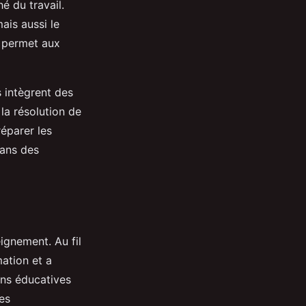
é du travail.
ais aussi le
e permet aux
intègrent des
la résolution de
éparer les
dans des
gnement. Au fil
mation et a
ons éducatives
es