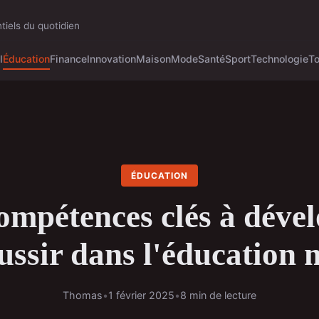
tiels du quotidien
l
Éducation
Finance
Innovation
Maison
Mode
Santé
Sport
Technologie
T
ÉDUCATION
ompétences clés à déve
ussir dans l'éducation
Thomas
•
1 février 2025
•
8 min de lecture