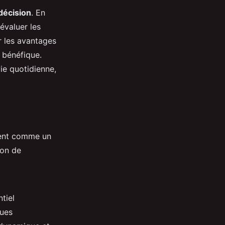
décision
. En
évaluer les
r les avantages
t bénéfique.
vie quotidienne,
ment comme un
ion de
tiel
ques