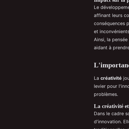
Le développemen
affinant leurs c
conséquences po
et inconvénients
Ainsi, la pensée
aidant à prendr
L'importanc
La
créativité
jou
levier pour l'in
problèmes.
La créativité e
Dans le cadre sc
d'innovation. E