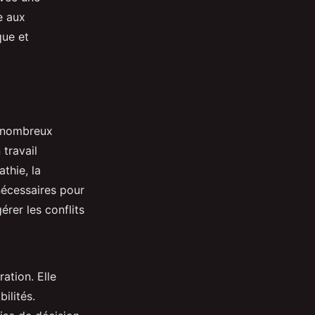
e aux
que et
e nombreux
travail
thie, la
nécessaires pour
rer les conflits
ation. Elle
ilités.