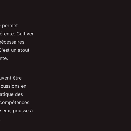
le permet
érente. Cultiver
nécessaires
C'est un atout
nte.
uvent être
scussions en
ratique des
s compétences.
re eux, pousse à
.