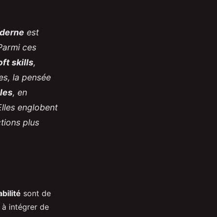
oderne
est
Parmi ces
oft skills
,
es, la pensée
les
, en
 Elles englobent
ctions plus
bilité
sont de
 à intégrer de