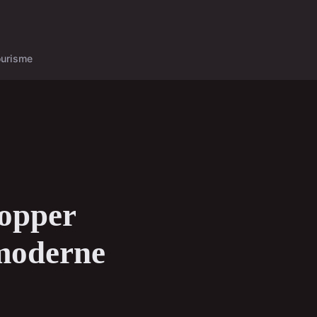
ourisme
lopper
 moderne