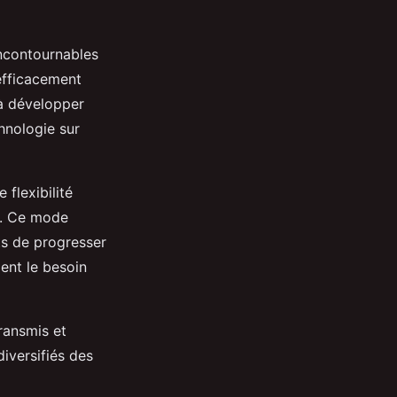
ncontournables
efficacement
à développer
hnologie sur
 flexibilité
t. Ce mode
ts de progresser
ent le besoin
ransmis et
iversifiés des