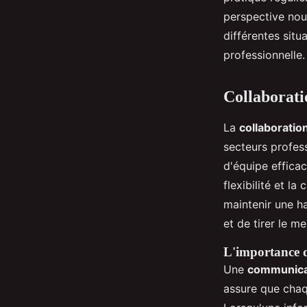
perspective nou
différentes situ
professionnelle.
Collaborati
La
collaboratio
secteurs profes
d'équipe effica
flexibilité et 
maintenir une h
et de tirer le m
L'importance d
Une
communicat
assure que chaq