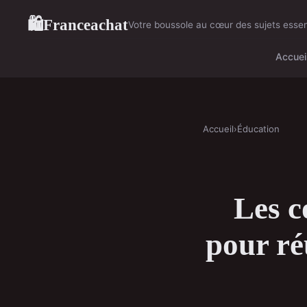
Franceachat
🛍
Votre boussole au cœur des sujets essen
Accuei
Accueil
›
Éducation
Les c
pour ré