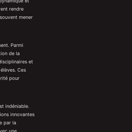
e dynamique et
ent rendre
t souvent mener
ent. Parmi
tion de la
isciplinaires et
élèves. Ces
rité pour
t indéniable.
ions innovantes
e par la
avec une