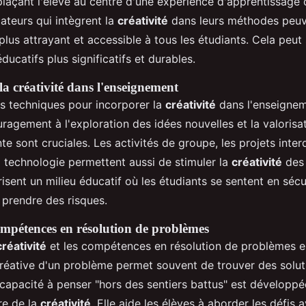
 plaçant l'élève au centre d'une expérience d'apprentissag
ateurs qui intègrent la
créativité
dans leurs méthodes peuv
plus attrayant et accessible à tous les étudiants. Cela peu
ducatifs plus significatifs et durables.
la créativité dans l'enseignement
urs techniques pour incorporer la
créativité
dans l'enseignem
ouragement à l'exploration des idées nouvelles et la valorisa
e sont cruciales. Les activités de groupe, les projets interd
 la technologie permettent aussi de stimuler la
créativité
des 
sent un milieu éducatif où les étudiants se sentent en sécu
 prendre des risques.
compétences en résolution de problèmes
créativité
et les compétences en résolution de problèmes es
éative d'un problème permet souvent de trouver des solut
 capacité à penser "hors des sentiers battus" est développé
re de la
créativité
. Elle aide les élèves à aborder les défis 